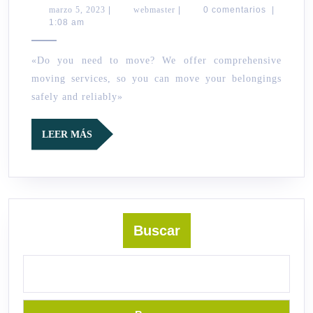
marzo
webmaster
marzo 5, 2023
|
webmaster
|
0 comentarios
|
5,
1:08 am
2023
«Do you need to move? We offer comprehensive
moving services, so you can move your belongings
safely and reliably»
LEER
LEER MÁS
MÁS
Buscar