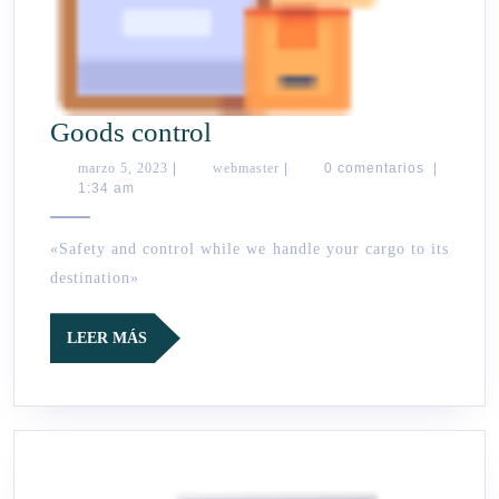
Goods
Goods control
control
marzo
webmaster
marzo 5, 2023
|
webmaster
|
0 comentarios
|
5,
1:34 am
2023
«Safety and control while we handle your cargo to its
destination»
LEER
LEER MÁS
MÁS