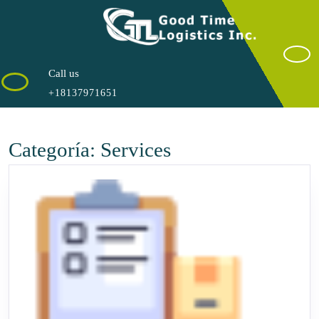
Saltar
al
contenido
Call us
+18137971651
Categoría:
Services